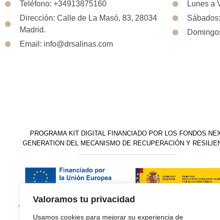
Teléfono: +34913875160
Lunes a V
Dirección: Calle de La Masó, 83, 28034
Sábados:
Madrid.
Domingos
Email: info@drsalinas.com
PROGRAMA KIT DIGITAL FINANCIADO POR LOS FONDOS NE
GENERATION DEL MECANISMO DE RECUPERACIÓN Y RESILIE
Valoramos tu privacidad
«financiado por la Unión Europea –
«Financiado por la Unión Eu
Usamos cookies para mejorar su experiencia de
NextGenerationEU»
necesariamente los de la