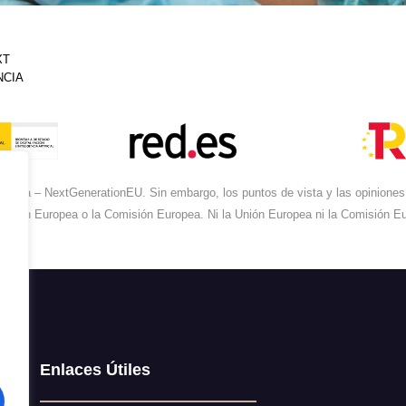
XT
NCIA
ropea – NextGenerationEU. Sin embargo, los puntos de vista y las opiniones 
 Unión Europea o la Comisión Europea. Ni la Unión Europea ni la Comisión 
Enlaces Útiles