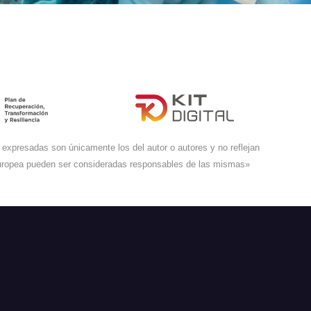
expresadas son únicamente los del autor o autores y no reflejan
Europea pueden ser consideradas responsables de las mismas»