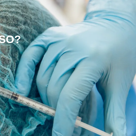
ASO?
e