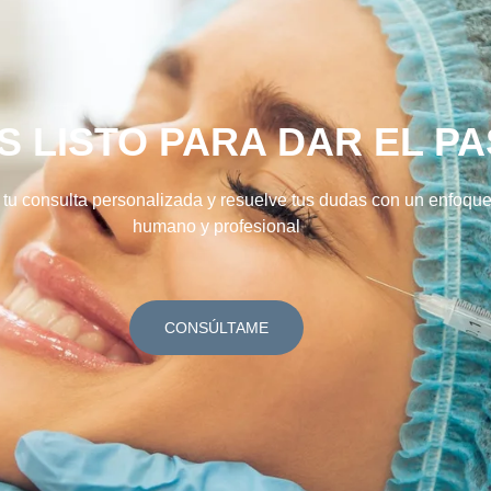
S LISTO PARA DAR EL P
a tu consulta personalizada y resuelve tus dudas con un enfoqu
humano y profesional
CONSÚLTAME