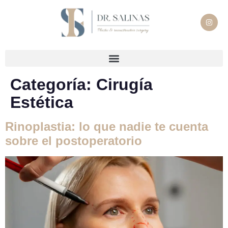
Categoría:
Cirugía
Estética
Rinoplastia: lo que nadie te cuenta
sobre el postoperatorio